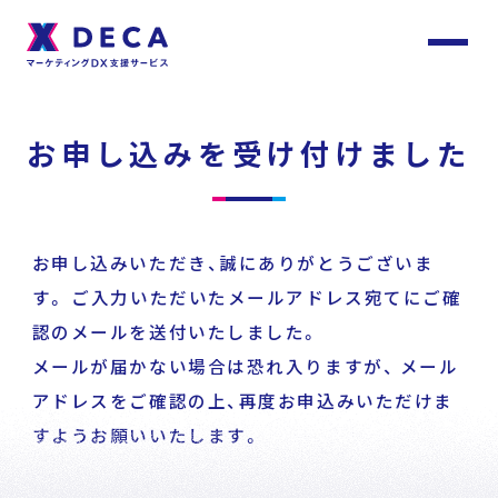
サ
イ
ト
About
内
お申し込みを受け付けました
メ
ニ
ュ
DECAについて
ー
Services
お申し込みいただき、誠にありがとうございま
サービス
す。
ご入力いただいたメールアドレス宛てにご確
認のメールを送付いたしました。
メールが届かない場合は恐れ入りますが、
メール
Customer
Stories
サービストップ
アドレスをご確認の上、再度お申込みいただけま
お客様事例
すようお願いいたします。
DECA Team