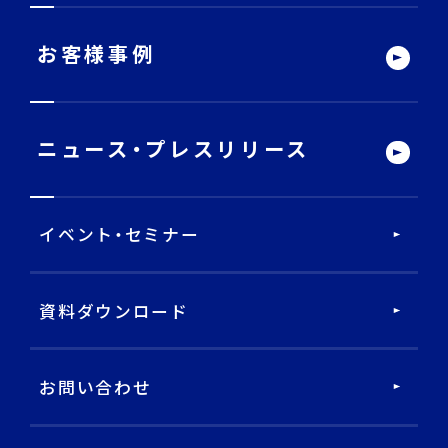
サービストップ
お客様事例
DECA Team
ニュース・
プレスリリース
戦略・分析・実行 支援
イベント・セミナー
DECA Marketing Agent
DECA Service Agent
資料ダウンロード
DECA Cloud
お問い合わせ
データ基盤・マーケティングツール