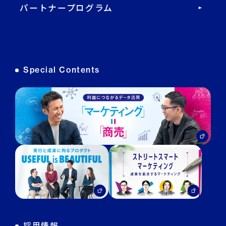
パートナープログラム
DECA オンライン接客
DECA カスタマーサポート
Special Contents
DECA MA
DECA for LINE
DECA for Instagram
マーケGAI
DECA Training
デジタル・DX人材育成 支援
採用情報