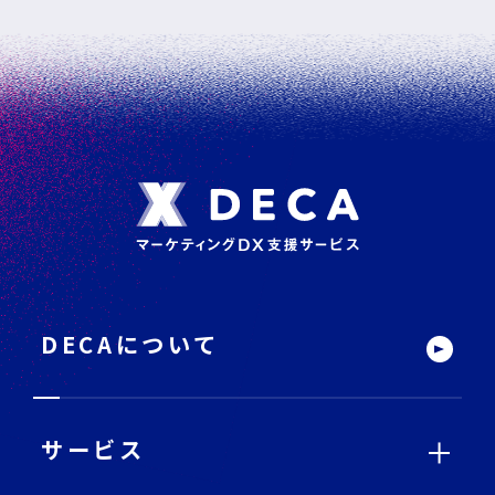
フ
ッ
タ
ー
DECAについて
サ
イ
ト
内
メ
ニ
ュ
ー
サービス