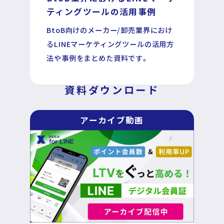
ティングツールの活用事例
BtoB向けのメーカー/卸売業界におけ
DECA for LINE
るLINEマーケティングツールの活用方
法や事例をまとめた資料です。
DECA for Instagram
資料ダウンロード
マーケGAI
アーカイブ動画
DECA Training
デジタル・DX人材育成 支援
採用情報