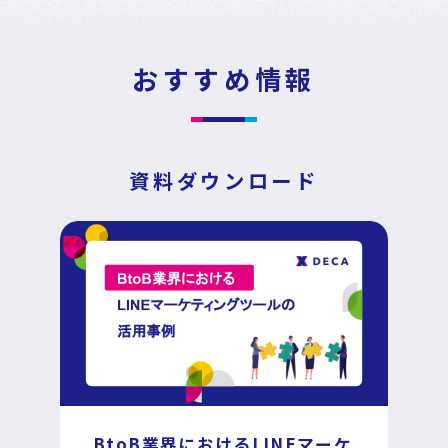
News
Press Release
/
戦略・分析・実行 支援
ニュース・プレスリリース
おすすめ情報
DECA Marketing Agent
イベント・セミナー
DECA Service Agent
資料ダウンロード
資料ダウンロード
DECA Cloud
データ基盤・マーケティングツール
お問い合わせ
DECA オンライン接客
パートナープログラム
DECA カスタマーサポート
Special Contents
BtoB業界における
LINEマーケ
DECA MA