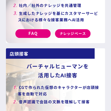
2.
社内／社外のナレッジを共通管理
3.
生成したナレッジを基にカスタマーサービ
スにおける様々な接客業務へAI活用
店頭接客
バーチャルヒューマンを
活用したAI接客
1.
CGで作られた仮想のキャラクターが店頭接
客を自動で対応
2.
音声認識で会話の文脈を理解して接客