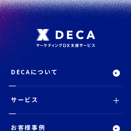
フ
ッ
タ
ー
DECAについて
サ
イ
ト
内
メ
ニ
ュ
ー
サービス
サービストップ
お客様事例