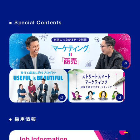
DECA カスタマーサポート
Special Contents
DECA MA
DECA for LINE
DECA for Instagram
マーケGAI
DECA Training
デジタル・DX人材育成 支援
採用情報