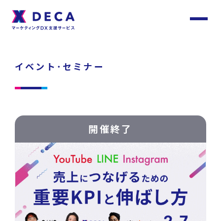
サ
イ
ト
About
内
メ
イベント･セミナー
ニ
ュ
DECAについて
ー
Services
開催終了
サービス
Customer
Stories
サービストップ
お客様事例
DECA Team