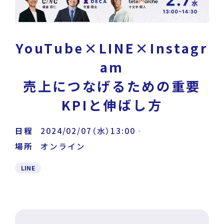
News
Press Release
/
戦略・分析・実行 支援
ニュース・プレスリリース
DECA Marketing Agent
YouTube×LINE×Instagr
イベント・セミナー
am
DECA Service Agent
売上につなげるための重要
資料ダウンロード
KPIと伸ばし方
DECA Cloud
データ基盤・マーケティングツール
日程
2024/02/07（水）13:00‐
お問い合わせ
場所
オンライン
DECA オンライン接客
LINE
パートナープログラム
DECA カスタマーサポート
Special Contents
DECA MA