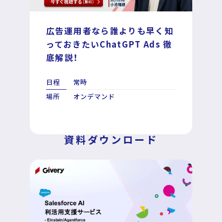
広告運用者なら誰よりも早く知
DECA for LINE
っておきたいChatGPT Ads 徹
底解説！
DECA for Instagram
日程
常時
マーケGAI
場所
オンデマンド
DECA Training
資料ダウンロード
デジタル・DX人材育成 支援
採用情報