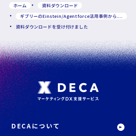
ホーム
資料ダウンロード
ギブリーのEinstein/Agentforce活用事例から....
資料ダウンロードを受け付けました
フ
ッ
タ
ー
DECAについて
サ
イ
ト
内