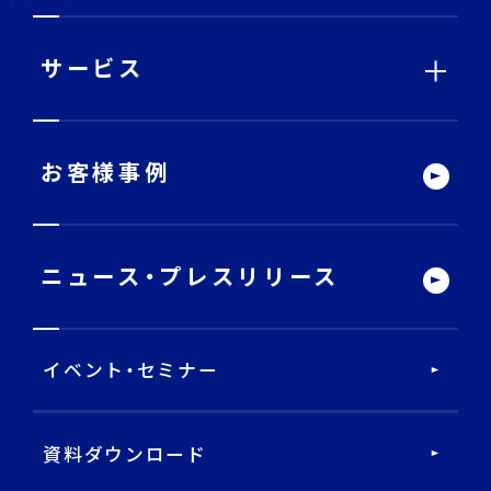
メ
ニ
ュ
ー
サービス
サービストップ
お客様事例
DECA Team
ニュース・
プレスリリース
戦略・分析・実行 支援
イベント・セミナー
DECA Marketing Agent
DECA Service Agent
資料ダウンロード