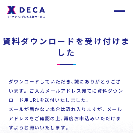
サ
イ
ト
About
内
資料ダウンロードを受け付けま
メ
ニ
ュ
DECAについて
ー
した
Services
サービス
ダウンロードしていただき、誠にありがとうござ
います。
ご入力メールアドレス宛てに資料ダウン
ロード用URLを送付いたしました。
Customer
Stories
サービストップ
メールが届かない場合は恐れ入りますが、
メール
お客様事例
アドレスをご確認の上、再度お申込みいただけま
すようお願いいたします。
DECA Team