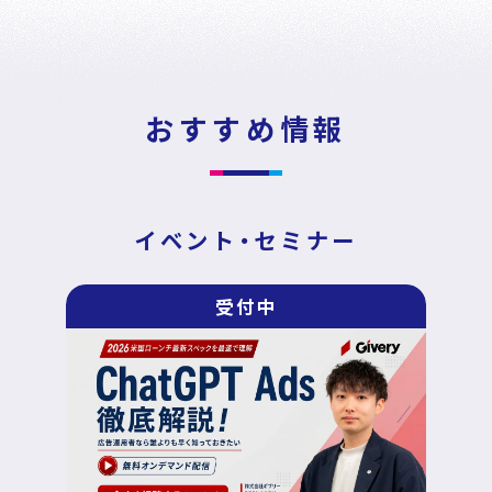
News
Press Release
/
戦略・分析・実行 支援
ニュース・プレスリリース
DECA Marketing Agent
おすすめ情報
イベント・セミナー
DECA Service Agent
資料ダウンロード
DECA Cloud
イベント・セミナー
データ基盤・マーケティングツール
お問い合わせ
受付中
DECA オンライン接客
パートナープログラム
DECA カスタマーサポート
Special Contents
DECA MA