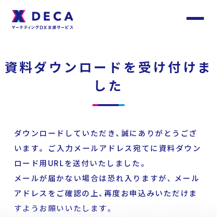
サ
イ
ト
About
内
資料ダウンロードを受け付けま
メ
ニ
ュ
DECAについて
ー
した
Services
サービス
ダウンロードしていただき、誠にありがとうござ
います。
ご入力メールアドレス宛てに資料ダウン
ロード用URLを送付いたしました。
Customer
Stories
サービストップ
メールが届かない場合は恐れ入りますが、
メール
お客様事例
アドレスをご確認の上、再度お申込みいただけま
すようお願いいたします。
DECA Team