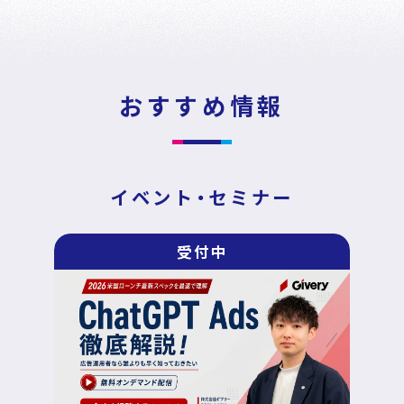
News
Press Release
/
戦略・分析・実行 支援
ニュース・プレスリリース
DECA Marketing Agent
おすすめ情報
イベント・セミナー
DECA Service Agent
資料ダウンロード
DECA Cloud
イベント・セミナー
データ基盤・マーケティングツール
お問い合わせ
受付中
DECA オンライン接客
パートナープログラム
DECA カスタマーサポート
Special Contents
DECA MA