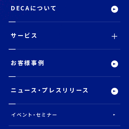
タ
ー
DECAについて
サ
イ
ト
内
メ
ニ
ュ
ー
サービス
サービストップ
お客様事例
DECA Team
ニュース・
プレスリリース
戦略・分析・実行 支援
イベント・セミナー
DECA Marketing Agent