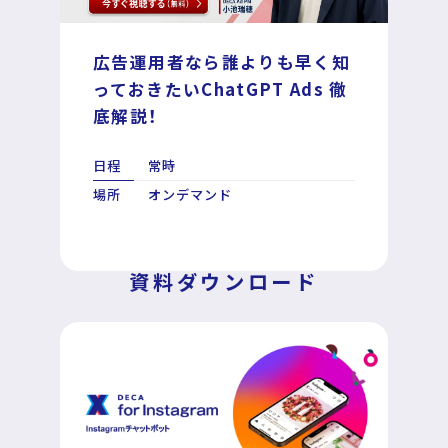
広告運用者なら誰よりも早く知
DECA for LINE
っておきたいChatGPT Ads 徹
底解説！
DECA for Instagram
日程
常時
マーケGAI
場所
オンデマンド
DECA Training
資料ダウンロード
デジタル・DX人材育成 支援
採用情報