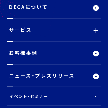
タ
ー
DECAについて
サ
イ
ト
内
メ
ニ
ュ
ー
サービス
サービストップ
お客様事例
DECA Team
ニュース・
プレスリリース
戦略・分析・実行 支援
イベント・セミナー
DECA Marketing Agent