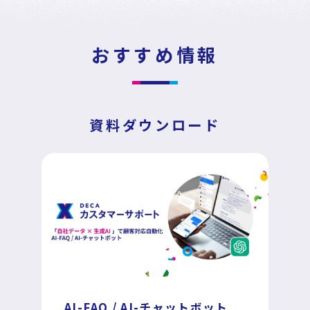
News
Press Release
/
戦略・分析・実行 支援
ニュース・プレスリリース
おすすめ情報
DECA Marketing Agent
イベント・セミナー
DECA Service Agent
資料ダウンロード
資料ダウンロード
DECA Cloud
データ基盤・マーケティングツール
お問い合わせ
DECA オンライン接客
パートナープログラム
DECA カスタマーサポート
Special Contents
AI-FAQ / AI-チャットボット
DECA MA