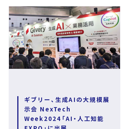
News
Press Release
/
戦略・分析・実行 支援
ニュース・プレスリリース
DECA Marketing Agent
イベント・セミナー
DECA Service Agent
資料ダウンロード
DECA Cloud
データ基盤・マーケティングツール
お問い合わせ
DECA オンライン接客
ギブリー、生成AIの大規模展
パートナープログラム
示会 NexTech
DECA カスタマーサポート
Week2024「AI・人工知能
Special Contents
EXPO」に出展
DECA MA