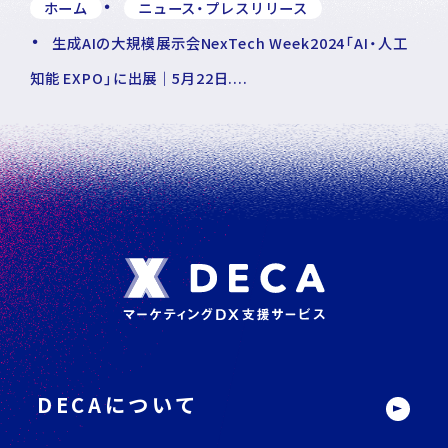
ホーム
ニュース・プレスリリース
生成AIの大規模展示会NexTech Week2024「AI・人工
知能 EXPO」に出展｜5月22日....
フ
ッ
タ
ー
DECAについて
サ
イ
ト
内
メ