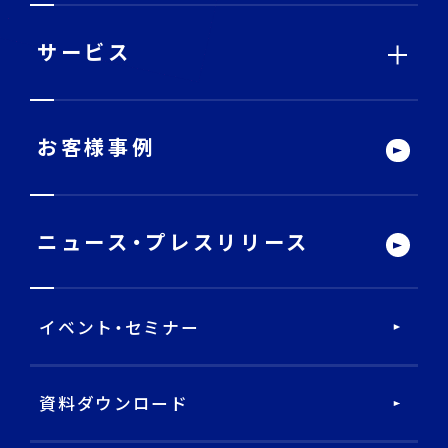
ニ
ュ
ー
サービス
サービストップ
お客様事例
DECA Team
ニュース・
プレスリリース
戦略・分析・実行 支援
イベント・セミナー
DECA Marketing Agent
DECA Service Agent
資料ダウンロード