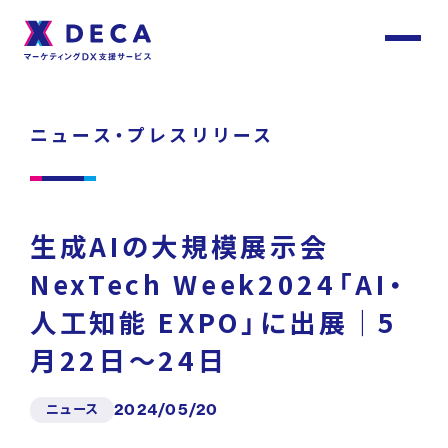
サ
イ
ト
About
内
メ
ニュース・プレスリリース
ニ
ュ
DECAについて
ー
Services
生成AIの大規模展示会
サービス
NexTech Week2024「AI・
人工知能 EXPO」に出展｜5
Customer
Stories
サービストップ
月22日〜24日
お客様事例
ニュース
2024/05/20
DECA Team