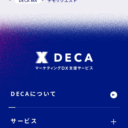
DECA MA
デモリクエスト
フ
ッ
タ
ー
DECAについて
サ
イ
ト
内
メ
ニ
ュ
ー
サービス