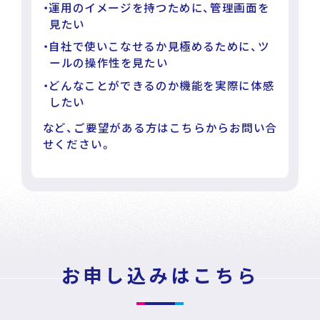
News
Press Release
/
運用のイメージを持つために、管理画面を
戦略・分析・実行 支援
見たい
ニュース・プレスリリース
自社で使いこなせるか見極めるために、ツ
DECA Marketing Agent
ールの操作性を見たい
イベント・セミナー
どんなことができるのか機能を実際に体感
したい
DECA Service Agent
など、ご要望がある方はこちらからお問い合
資料ダウンロード
せください。
DECA Cloud
データ基盤・マーケティングツール
お問い合わせ
DECA オンライン接客
パートナープログラム
お申し込みはこちら
DECA カスタマーサポート
Special Contents
DECA MA