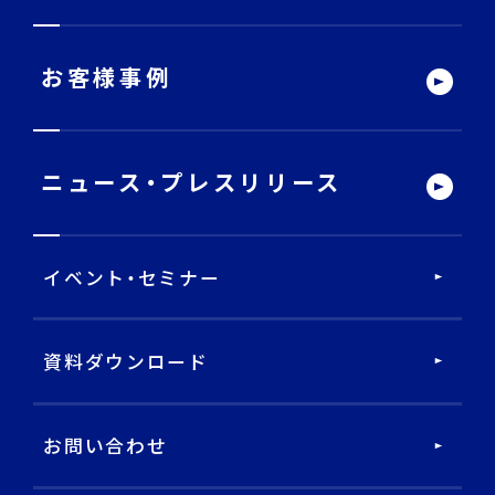
サービストップ
お客様事例
DECA Team
ニュース・
プレスリリース
戦略・分析・実行 支援
イベント・セミナー
DECA Marketing Agent
DECA Service Agent
資料ダウンロード
DECA Cloud
お問い合わせ
データ基盤・マーケティングツール