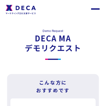
サ
イ
ト
About
内
メ
Demo Request
ニ
DECA MA
ュ
DECAについて
ー
デモリクエスト
Services
サービス
Customer
Stories
サービストップ
こんな方に
おすすめです
お客様事例
DECA Team