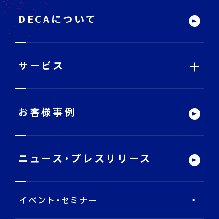
ッ
タ
ー
DECAについて
サ
イ
ト
内
メ
ニ
ュ
ー
サービス
サービストップ
お客様事例
DECA Team
ニュース・
プレスリリース
戦略・分析・実行 支援
イベント・セミナー
DECA Marketing Agent