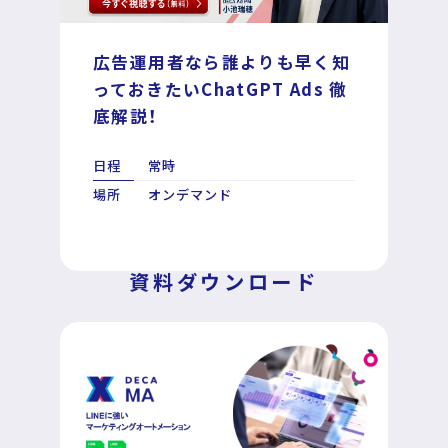
広告運用者なら誰よりも早く知
DECA for LINE
っておきたいChatGPT Ads 徹
底解説！
DECA for Instagram
日程
常時
マーケGAI
場所
オンデマンド
DECA Training
資料ダウンロード
デジタル・DX人材育成 支援
採用情報