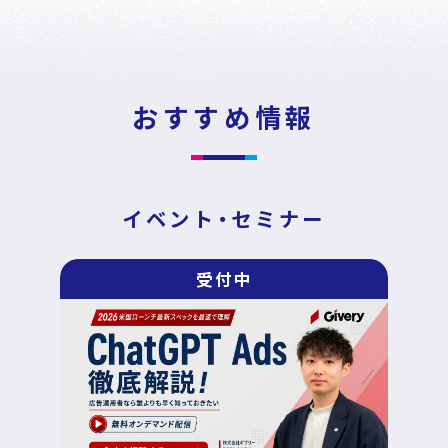
News
Press Release
/
戦略・分析・実行 支援
ニュース・プレスリリース
DECA Marketing Agent
おすすめ情報
イベント・セミナー
DECA Service Agent
資料ダウンロード
DECA Cloud
イベント・セミナー
データ基盤・マーケティングツール
お問い合わせ
受付中
DECA オンライン接客
パートナープログラム
DECA カスタマーサポート
Special Contents
DECA MA