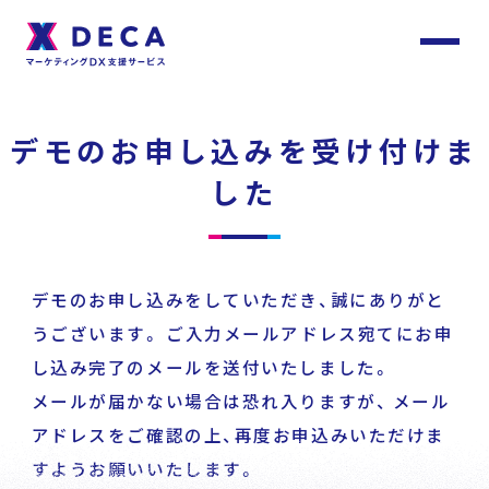
サ
イ
ト
About
内
デモのお申し込みを受け付けま
メ
ニ
ュ
DECAについて
ー
した
Services
サービス
デモのお申し込みをしていただき、誠にありがと
うございます。
ご入力メールアドレス宛てにお申
し込み完了のメールを送付いたしました。
Customer
Stories
サービストップ
メールが届かない場合は恐れ入りますが、
メール
お客様事例
アドレスをご確認の上、再度お申込みいただけま
すようお願いいたします。
DECA Team