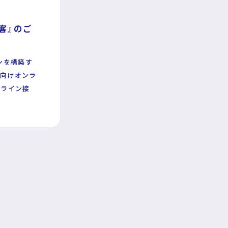
接客』のご
ンを構築す
C向けオンラ
ンライン接