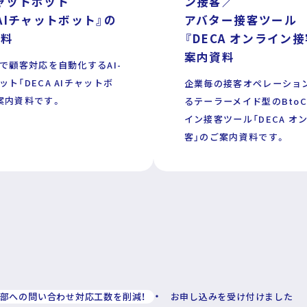
チャットボット
ン接客／
 AIチャットボット』の
アバター接客ツール
資料
『DECA オンライン
案内資料
術で顧客対応を自動化するAI-
リシー
ト「DECA AIチャットボ
企業毎の接客オペレーショ
案内資料です。
るテーラーメイド型のBto
イン接客ツール「DECA オ
客」のご案内資料です。
部への問い合わせ対応工数を削減！
お申し込みを受け付けました