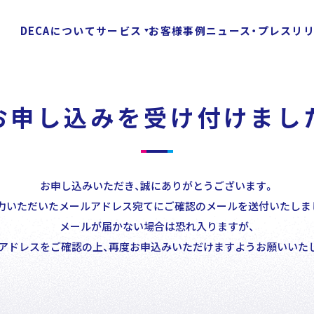
DECAについて
サービス
お客様事例
ニュース・プレスリ
お申し込みを受け付けまし
Customer
Stories
Special Con
お客様事例
お申し込みいただき、誠にありがとうございます。
力いただいたメールアドレス宛てにご確認のメールを送付いたしま
メールが届かない場合は恐れ入りますが、
News
/
アドレスをご確認の上、再度お申込みいただけますようお願いいた
Press Release
ニュース・プレスリリース