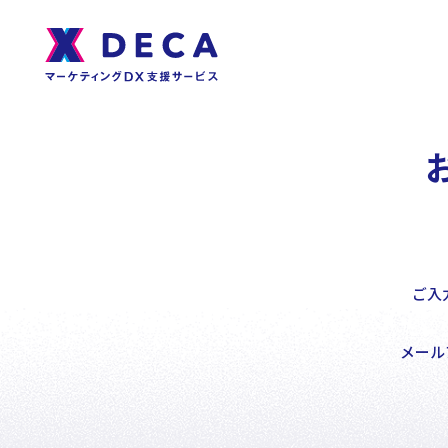
About
サ
イ
ト
DECAについて
内
メ
ニ
ュ
ー
Services
ご入
サービス
メール
DECA Team
戦略・分析・実行 支援