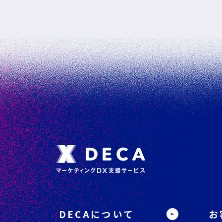
フ
ッ
タ
DECAについて
お
ー
サ