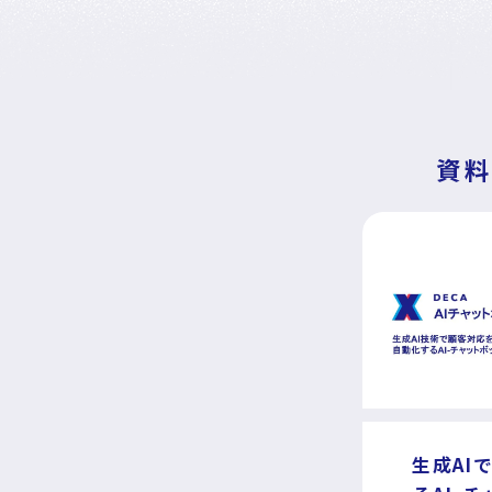
DECA Marketing Agent
DECA Service Agent
DECA Cloud
データ基盤・マーケティングツール
資
DECA オンライン接客
DECA カスタマーサポート
DECA MA
DECA for LINE
DECA for Instagram
マーケGAI
DECA Training
デジタル・DX人材育成 支援
生成AI