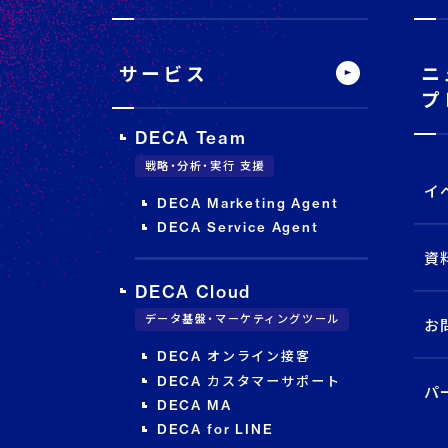
イ
ト
内
メ
サービス
ニ
ニ
ュ
プ
ー
DECA Team
戦略・分析・実行 支援
イ
DECA Marketing Agent
DECA Service Agent
資
DECA Cloud
データ基盤・マーケティングツール
お
DECA オンライン接客
DECA カスタマーサポート
パ
DECA MA
DECA for LINE