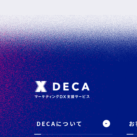
フ
ッ
タ
DECAについて
お
ー
サ
イ
ト