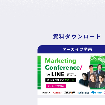
DECA Marketing Agent
DECA Service Agent
DECA Cloud
データ基盤・マーケティングツール
資料ダウンロード
DECA オンライン接客
DECA カスタマーサポート
アーカイブ動画
DECA MA
DECA for LINE
DECA for Instagram
マーケGAI
DECA Training
デジタル・DX人材育成 支援