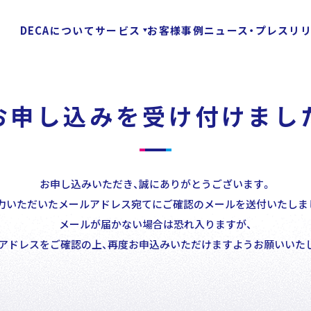
DECAについて
サービス
お客様事例
ニュース・プレスリ
お申し込みを受け付けまし
Customer
Stories
Special Con
お客様事例
お申し込みいただき、誠にありがとうございます。
力いただいたメールアドレス宛てにご確認のメールを送付いたしま
メールが届かない場合は恐れ入りますが、
News
/
アドレスをご確認の上、再度お申込みいただけますようお願いいた
Press Release
ニュース・プレスリリース