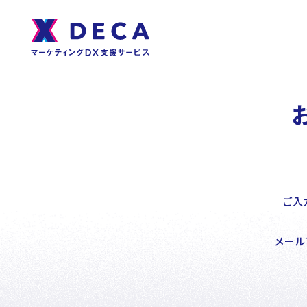
About
サ
イ
ト
DECAについて
内
メ
ニ
ュ
ー
Services
ご入
サービス
メール
DECA Team
戦略・分析・実行 支援