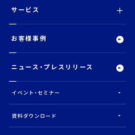
ー
サービス
サービストップ
お客様事例
DECA Team
ニュース・
プレスリリース
戦略・分析・実行 支援
イベント・セミナー
DECA Marketing Agent
DECA Service Agent
資料ダウンロード
DECA Cloud