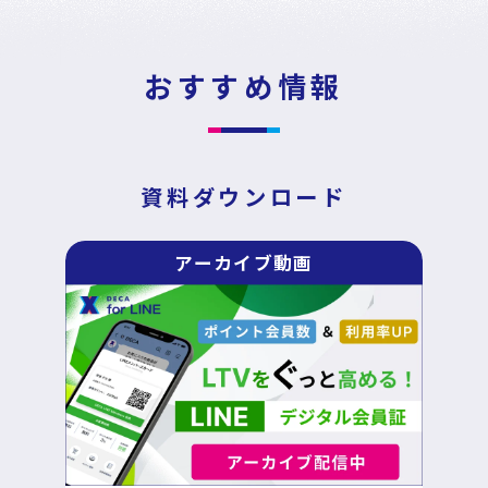
News
Press Release
/
戦略・分析・実行 支援
ニュース・プレスリリース
おすすめ情報
DECA Marketing Agent
イベント・セミナー
DECA Service Agent
資料ダウンロード
資料ダウンロード
DECA Cloud
アーカイブ動画
データ基盤・マーケティングツール
お問い合わせ
DECA オンライン接客
パートナープログラム
DECA カスタマーサポート
Special Contents
DECA MA