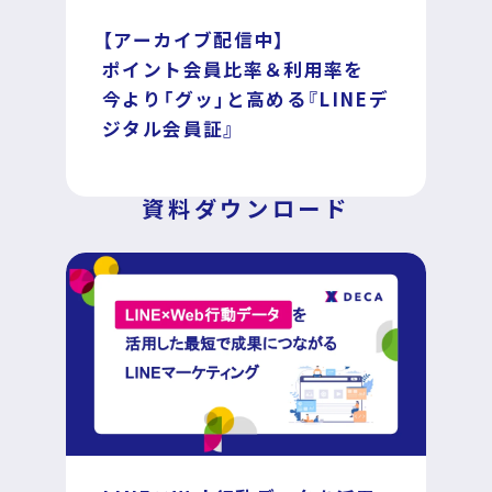
【アーカイブ配信中】
ポイント会員比率＆利用率を
DECA for LINE
今より「グッ」と高める『LINEデ
ジタル会員証』
DECA for Instagram
資料ダウンロード
マーケGAI
DECA Training
デジタル・DX人材育成 支援
採用情報