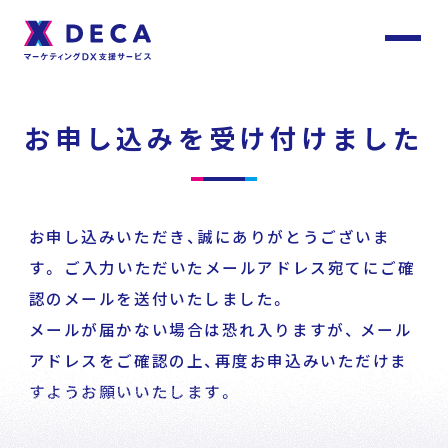
サ
イ
ト
About
内
お申し込みを受け付けました
メ
ニ
ュ
DECAについて
ー
Services
お申し込みいただき、誠にありがとうございま
サービス
す。
ご入力いただいたメールアドレス宛てにご確
認のメールを送付いたしました。
メールが届かない場合は恐れ入りますが、
メール
Customer
Stories
サービストップ
アドレスをご確認の上、再度お申込みいただけま
お客様事例
すようお願いいたします。
DECA Team