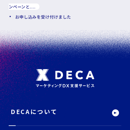
ンペーンと....
お申し込みを受け付けました
フ
ッ
タ
ー
DECAについて
サ
イ
ト
内
メ
ニ
ュ