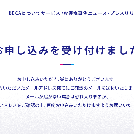
DECAについて
サービス
お客様事例
ニュース・プレスリ
お申し込みを受け付けまし
Customer
Stories
Special Con
お客様事例
お申し込みいただき、誠にありがとうございます。
力いただいたメールアドレス宛てにご確認のメールを送付いたしま
メールが届かない場合は恐れ入りますが、
News
/
アドレスをご確認の上、再度お申込みいただけますようお願いいた
Press Release
ニュース・プレスリリース