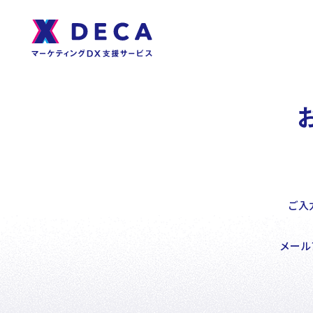
About
サ
イ
ト
DECAについて
内
メ
ニ
ュ
ー
Services
ご入
サービス
メール
DECA Team
戦略・分析・実行 支援