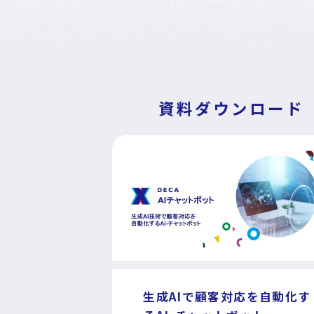
DECA Marketing Agent
DECA Service Agent
DECA Cloud
データ基盤・マーケティングツール
資料ダウンロード
DECA オンライン接客
DECA カスタマーサポート
DECA MA
DECA for LINE
DECA for Instagram
マーケGAI
DECA Training
デジタル・DX人材育成 支援
生成AIで顧客対応を自動化す