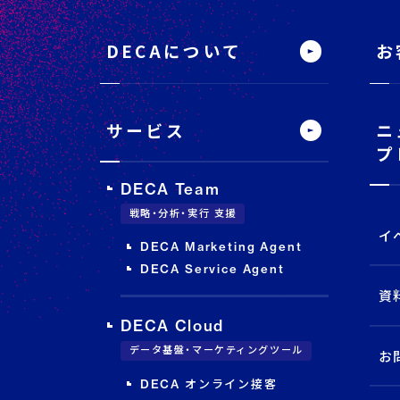
フ
ッ
タ
DECAについて
お
ー
サ
イ
ト
内
メ
サービス
ニ
ニ
ュ
プ
ー
DECA Team
戦略・分析・実行 支援
イ
DECA Marketing Agent
DECA Service Agent
資
DECA Cloud
データ基盤・マーケティングツール
お
DECA オンライン接客