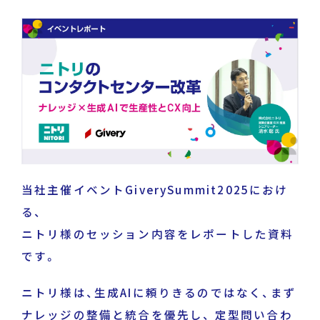
News
Press Release
/
戦略・分析・実行 支援
ニュース・プレスリリース
DECA Marketing Agent
イベント・セミナー
DECA Service Agent
資料ダウンロード
DECA Cloud
データ基盤・マーケティングツール
当社主催イベントGiverySummit2025におけ
お問い合わせ
る、
DECA オンライン接客
ニトリ様のセッション内容をレポートした資料
パートナープログラム
です。
DECA カスタマーサポート
ニトリ様は、生成AIに頼りきるのではなく、まず
Special Contents
ナレッジの整備と統合を優先し、 定型問い合わ
DECA MA