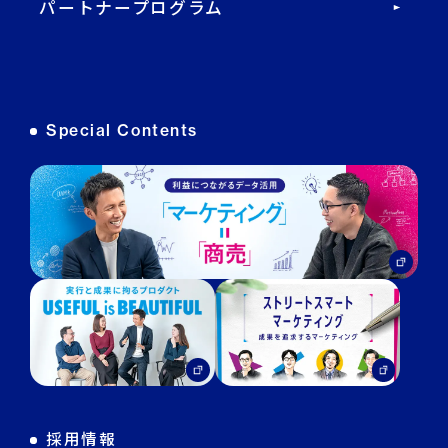
パートナープログラム
DECA オンライン接客
DECA カスタマーサポート
Special Contents
DECA MA
DECA for LINE
DECA for Instagram
マーケGAI
DECA Training
デジタル・DX人材育成 支援
採用情報