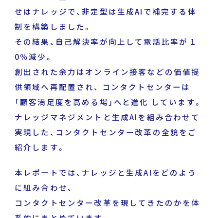
せはナレッジで、非定型は生成AIで補完する体
制を構築しました。
DECA for LINE
その結果、自己解決率が向上して電話比率が 1
0％減少。
DECA for Instagram
創出された余力はオンライン接客などの価値提
供領域へ再配置され、 コンタクトセンターは
マーケGAI
「顧客満足度を高める場」へと進化 しています。
ナレッジマネジメントと生成AIを組み合わせて
DECA Training
実現した、コンタクトセンター改革の全貌をご
デジタル・DX人材育成 支援
採用情報
紹介します。
本レポートでは、ナレッジと生成AIをどのよう
に組み合わせ、
コンタクトセンター改革を現してきたのかを体
系的にまとめています。