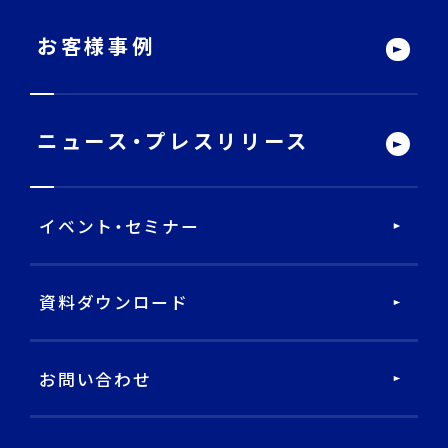
サービストップ
お客様事例
DECA Team
ニュース・
プレスリリース
戦略・分析・実行 支援
イベント・セミナー
DECA Marketing Agent
DECA Service Agent
資料ダウンロード
DECA Cloud
お問い合わせ
データ基盤・マーケティングツール