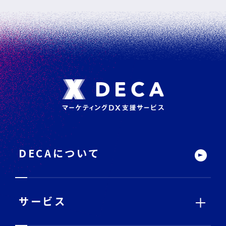
フ
ッ
タ
ー
DECAについて
サ
イ
ト
内
メ
ニ
ュ
ー
サービス