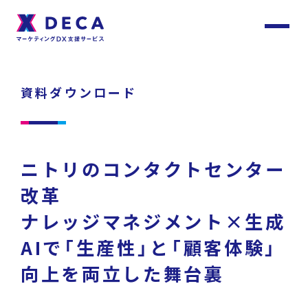
サ
イ
ト
About
内
メ
資料ダウンロード
ニ
ュ
DECAについて
ー
Services
ニトリのコンタクトセンター
サービス
改革
ナレッジマネジメント×生成
Customer
Stories
サービストップ
AIで「生産性」と「顧客体験」
お客様事例
向上を両立した舞台裏
DECA Team