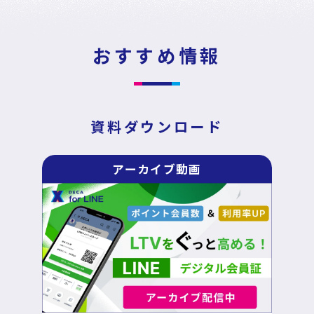
News
Press Release
/
戦略・分析・実行 支援
ニュース・プレスリリース
おすすめ情報
DECA Marketing Agent
イベント・セミナー
DECA Service Agent
資料ダウンロード
資料ダウンロード
DECA Cloud
アーカイブ動画
データ基盤・マーケティングツール
お問い合わせ
DECA オンライン接客
パートナープログラム
DECA カスタマーサポート
Special Contents
DECA MA