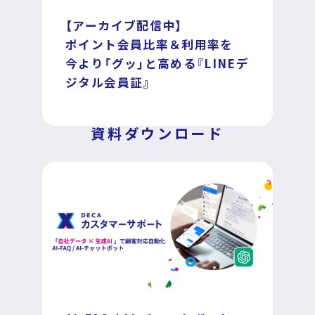
【アーカイブ配信中】
ポイント会員比率＆利用率を
DECA for LINE
今より「グッ」と高める『LINEデ
ジタル会員証』
DECA for Instagram
資料ダウンロード
マーケGAI
DECA Training
デジタル・DX人材育成 支援
採用情報