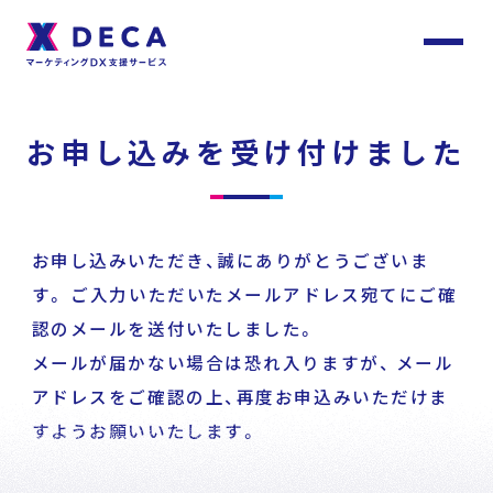
サ
イ
ト
About
内
お申し込みを受け付けました
メ
ニ
ュ
DECAについて
ー
Services
お申し込みいただき、誠にありがとうございま
サービス
す。
ご入力いただいたメールアドレス宛てにご確
認のメールを送付いたしました。
メールが届かない場合は恐れ入りますが、
メール
Customer
Stories
サービストップ
アドレスをご確認の上、再度お申込みいただけま
お客様事例
すようお願いいたします。
DECA Team