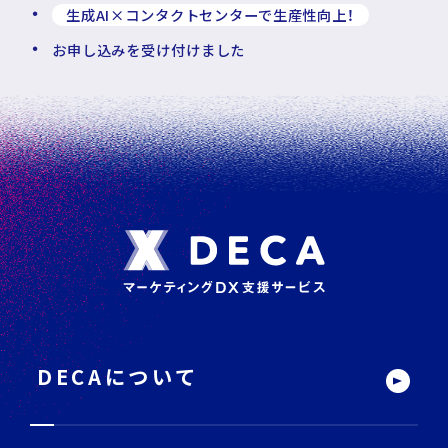
生成AI×コンタクトセンターで生産性向上！
お申し込みを受け付けました
フ
ッ
タ
ー
DECAについて
サ
イ
ト
内
メ
ニ
ュ
ー