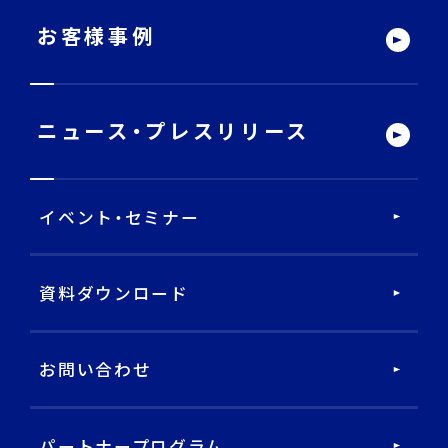
サービストップ
お客様事例
DECA Team
ニュース・
プレスリリース
戦略・分析・実行 支援
イベント・セミナー
DECA Marketing Agent
DECA Service Agent
資料ダウンロード
DECA Cloud
お問い合わせ
データ基盤・マーケティングツール
パートナープログラム