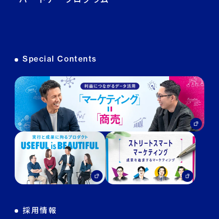
DECA オンライン接客
DECA カスタマーサポート
Special Contents
DECA MA
DECA for LINE
DECA for Instagram
マーケGAI
DECA Training
デジタル・DX人材育成 支援
採用情報