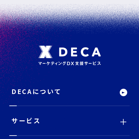
フ
ッ
タ
ー
DECAについて
サ
イ
ト
内
メ
ニ
ュ
ー
サービス