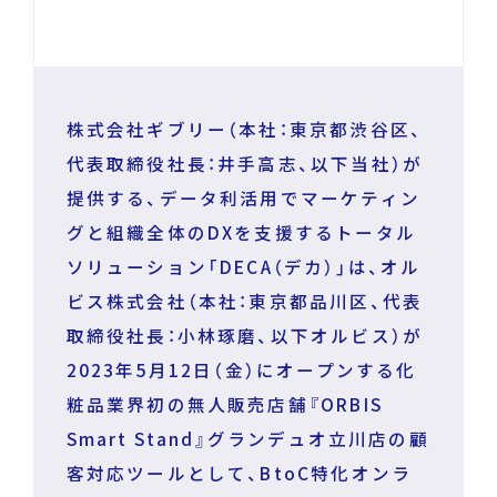
DECA for LINE
株式会社ギブリー（本社：東京都渋谷区、
DECA for Instagram
代表取締役社長：井手高志、以下当社）が
提供する、データ利活用でマーケティン
マーケGAI
グと組織全体のDXを支援するトータル
ソリューション「DECA（デカ）」は、オル
DECA Training
ビス株式会社（本社：東京都品川区、代表
デジタル・DX人材育成 支援
採用情報
取締役社長：小林琢磨、以下オルビス）が
2023年5月12日（金）にオープンする化
粧品業界初の無人販売店舗『ORBIS
Smart Stand』グランデュオ立川店の顧
客対応ツールとして、BtoC特化オンラ