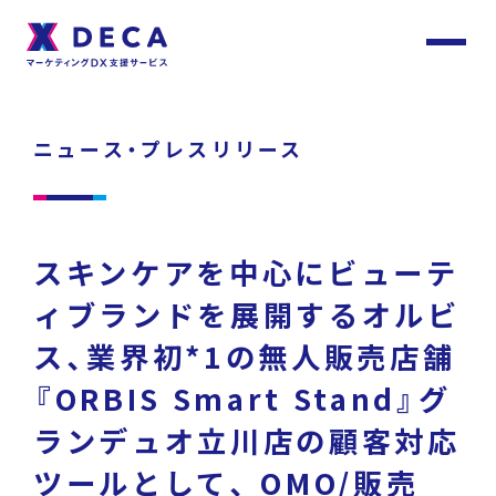
サ
イ
ト
About
内
メ
ニュース・プレスリリース
ニ
ュ
DECAについて
ー
Services
スキンケアを中心にビューテ
サービス
ィブランドを展開するオルビ
ス、業界初*1の無人販売店舗
Customer
Stories
サービストップ
『ORBIS Smart Stand』グ
お客様事例
ランデュオ立川店の顧客対応
ツールとして、 OMO/販売
DECA Team