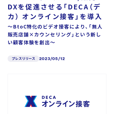
News
Press Release
/
戦略・分析・実行 支援
DXを促進させる「DECA（デ
ニュース・プレスリリース
カ） オンライン接客」を導入
DECA Marketing Agent
～BtoC特化のビデオ接客により、「無人
イベント・セミナー
販売店舗×カウンセリング」という新し
DECA Service Agent
い顧客体験を創出～
資料ダウンロード
DECA Cloud
プレスリリース
2023/05/12
データ基盤・マーケティングツール
お問い合わせ
DECA オンライン接客
パートナープログラム
DECA カスタマーサポート
Special Contents
DECA MA