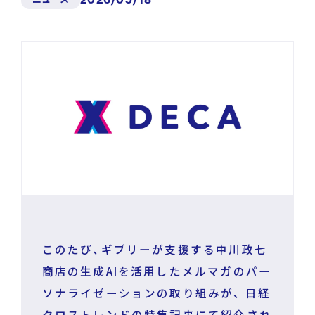
News
Press Release
/
戦略・分析・実行 支援
ニュース・プレスリリース
DECA Marketing Agent
イベント・セミナー
DECA Service Agent
資料ダウンロード
DECA Cloud
データ基盤・マーケティングツール
お問い合わせ
DECA オンライン接客
パートナープログラム
このたび、ギブリーが支援する中川政七
DECA カスタマーサポート
商店の生成AIを活用したメルマガのパー
ソナライゼーションの取り組みが、 日経
Special Contents
DECA MA
クロストレンドの特集記事にて紹介され