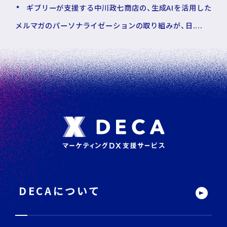
ギブリーが支援する中川政七商店の、生成AIを活用した
メルマガのパーソナライゼーションの取り組みが、日....
フ
ッ
タ
ー
DECAについて
サ
イ
ト
内
メ
ニ
ュ
ー