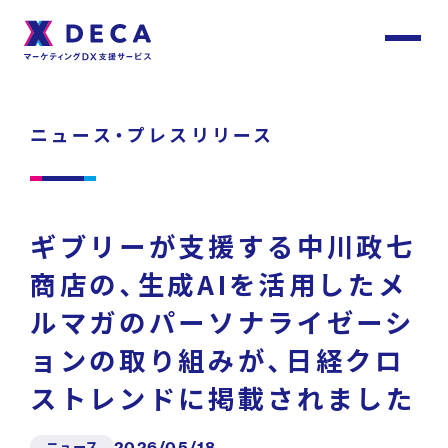
サ
イ
ト
About
内
メ
ニュース・プレスリリース
ニ
ュ
DECAについて
ー
Services
ギブリーが支援する中川政七
サービス
商店の、生成AIを活用したメ
ルマガのパーソナライゼーシ
Customer
Stories
サービストップ
ョンの取り組みが、日経クロ
お客様事例
ストレンドに掲載されました
DECA Team
ニュース
2026/05/18