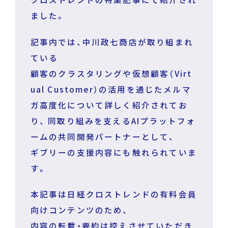
ました。
DECA for LINE
記事内では、中川政七商店が取り組まれ
ている
DECA for Instagram
顧客のクラスタリングや仮想顧客（Virt
ual Customer）の活用を通じたメルマ
マーケGAI
ガ高度化について詳しく紹介されてお
り、 同取り組みを支えるAIプラットフォ
DECA Training
ームの共同開発パートナーとして、
デジタル・DX人材育成 支援
採用情報
ギブリーの支援内容にも触れられていま
す。
本記事は日経クロストレンドの有料会員
向けコンテンツのため、
内容の転載・要約は控えさせていただき