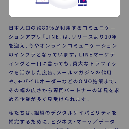
DECA for LINE
日本人口の約80%が利用するコミュニケー
ションアプリ「LINE」は、リリースより10年
DECA for Instagram
を迎え、今やオンラインコミュニケーション
のインフラとなっています。LINEマーケテ
マーケGAI
ィングと一口に言っても、莫大なトラフィッ
採用情報
クを活かした広告、メールマガジンの代用
DECA Training
や、モバイルオーダーなどのOMO施策まで、
デジタル・DX人材育成 支援
その幅の広さから専門パートナーの知見を求
める企業が多く見受けられます。
私たちは、組織のデジタルケイパビリティを
補完するために、ビジネス・マーケ／データ