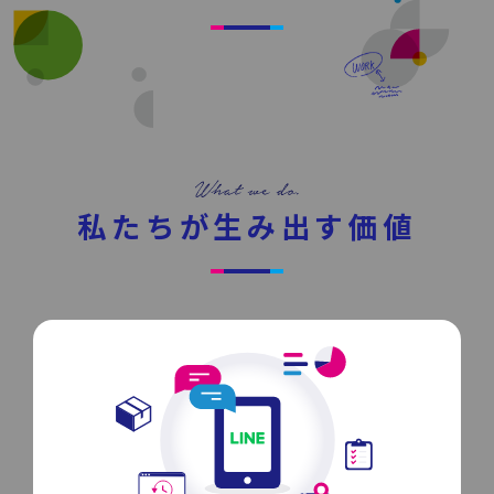
News
Press Release
/
戦略・分析・実行 支援
ニュース・プレスリリース
DECA ファインチューニング
イベント・セミナー
DECA AI接客
資料ダウンロード
私たちが生み出す価値
DECA Cloud
データ基盤・マーケティングツール
お問い合わせ
DECA オンライン接客
Special Contents
DECA カスタマーサポート
DECA MA