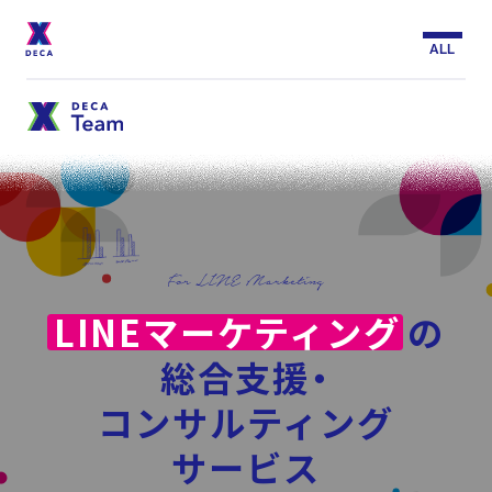
ALL
サ
ペ
イ
ー
ト
ジ
About
内
内
メ
メ
ニ
ニ
ュ
DECAについて
ュ
ー
ー
Services
サービス
LINEマーケティング
の
総合支援・
Customer
Stories
サービストップ
コンサルティング
お客様事例
サービス
DECA Team